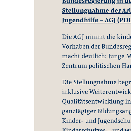
Bundesregierung in der
Stellungnahme der Arb
Jugendhilfe – AGJ (PD
Die AGJ nimmt die kinde
Vorhaben der Bundesreg
macht deutlich: Junge 
Zentrum politischen Han
Die Stellungnahme begr
inklusive Weiterentwick
Qualitätsentwicklung in
ganztägiger Bildungsang
Kinder- und Jugendschut
Kinderschutzes – und we