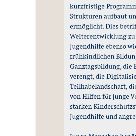
kurzfristige Programm
Strukturen aufbaut un
ermöglicht. Dies betrif
Weiterentwicklung zu 
Jugendhilfe ebenso wie
frühkindlichen Bildung
Ganztagsbildung, die B
verengt, die Digitalis
Teilhabelandschaft, di
von Hilfen für junge V
starken Kinderschutz
Jugendhilfe und angr
Junge Menschen benöt