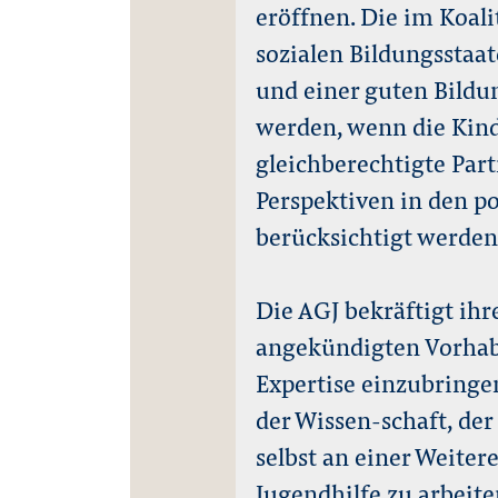
eröffnen. Die im Koali
sozialen Bildungsstaat
und einer guten Bildu
werden, wenn die Kind
gleichberechtigte Par
Perspektiven in den p
berücksichtigt werden
Die AGJ bekräftigt ihr
angekündigten Vorhabe
Expertise einzubringe
der Wissen-schaft, de
selbst an einer Weite
Jugendhilfe zu arbeite