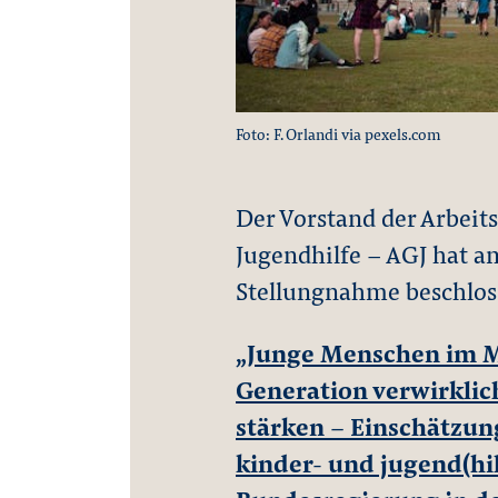
Foto: F. Orlandi via pexels.com
Der Vorstand der Arbeit
Jugendhilfe – AGJ hat a
Stellungnahme beschlos
„Junge Menschen im M
Generation verwirklic
stärken – Einschätzu
kinder- und jugend(hi