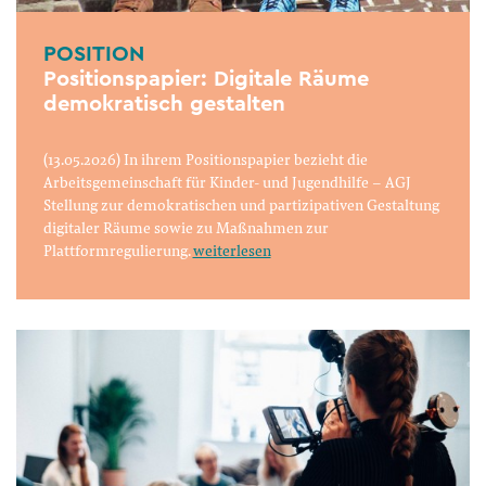
POSITION
Positionspapier: Digitale Räume
demokratisch gestalten
(13.05.2026) In ihrem Positionspapier bezieht die
Arbeitsgemeinschaft für Kinder- und Jugendhilfe – AGJ
Stellung zur demokratischen und partizipativen Gestaltung
digitaler Räume sowie zu Maßnahmen zur
Plattformregulierung.
weiterlesen