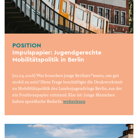
POSITION
Impulspapier: Jugendgerechte
Mobilitätspolitik in Berlin
(02.04.2026) Was brauchen junge Berliner*innen, um gut
mobil zu sein? Diese Frage beschäftigte die Denkwerkstatt
zu Mobilitätspolitik des Landesjugendrings Berlin, aus der
ein Positionspapier entstand. Klar ist: Junge Menschen
haben spezifische Bedarfe.
weiterlesen