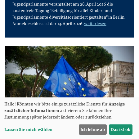
Jugendparlamente veranstaltet am 28. April 2026 die
kostenfreie Tagung "Beteiligung für alle! Kinder- und
Jugendparlamente diversitätsorientiert gestalten" in Berlin.
Anmeldeschluss ist der 13. April 2026.
weiterlesen
Hallo! Könnten wir bitte einige zusätzliche Dienste für
Anzeige
zusätzlicher Infomationen
aktivieren? Sie können Ihre
Zustimmung später jederzeit ändern oder zurückziehen.
Lassen Sie mich wählen
Ich lehne ab
Das ist ok
EUROPA