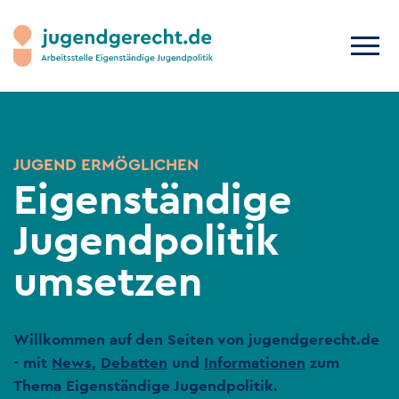
JUGEND ERMÖGLICHEN
Eigenständige
Jugendpolitik
umsetzen
Willkommen auf den Seiten von jugendgerecht.de
- mit
News
,
Debatten
und
Informationen
zum
Thema Eigenständige Jugendpolitik.