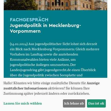
FACHGESPRÄCH
Jugendpolitik in Mecklenburg-
Vorpommern
(14.02.2024) Aus jugendpolitischer Sicht lohnt sich derzeit
ein Blick nach Mecklenburg-Vorpommern: Gleich mehrere
Vorhaben im Landtag sowie die anstehenden
Kommunalwahlen bieten viele Anlässe, um
jugendpolitische Anliegen umzusetzen. Der
Landesjugendring gibt jugendgerecht.de einen Überblick
über die Jugendpolitik zwischen Seenplatte und
Ostseeküste.
weiterlesen
Hallo! Könnten wir bitte einige zusätzliche Dienste für
Anzeige
zusätzlicher Infomationen
aktivieren? Sie können Ihre
Zustimmung später jederzeit ändern oder zurückziehen.
Lassen Sie mich wählen
Ich lehne ab
Das ist ok