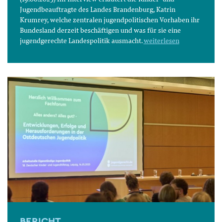
Jugendbeauftragte des Landes Brandenburg, Katrin
Krumrey, welche zentralen jugendpolitischen Vorhaben ihr
Bundesland derzeit beschäftigen und was für sie eine
jugendgerechte Landespolitik ausmacht.
weiterlesen
BERICHT