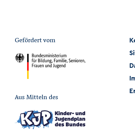
Gefördert vom
K
S
D
I
E
Aus Mitteln des