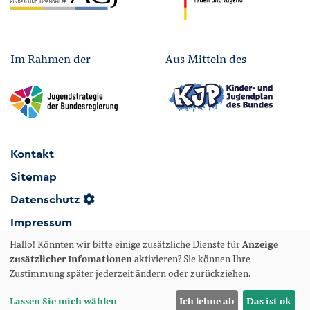
Im Rahmen der
Aus Mitteln des
Kontakt
Sitemap
Datenschutz
Impressum
Hallo! Könnten wir bitte einige zusätzliche Dienste für
Anzeige
Erklärung zur Barrierefreiheit
zusätzlicher Infomationen
aktivieren? Sie können Ihre
Zustimmung später jederzeit ändern oder zurückziehen.
Lassen Sie mich wählen
Ich lehne ab
Das ist ok